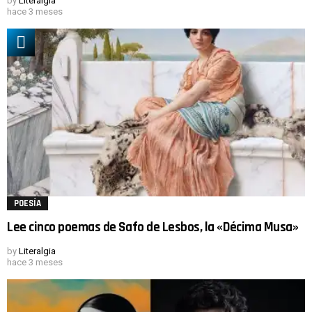
by
Literalgia
hace 3 meses
POESÍA
Lee cinco poemas de Safo de Lesbos, la «Décima Musa»
by
Literalgia
hace 3 meses