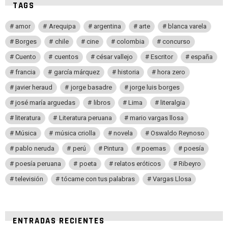
TAGS
amor
Arequipa
argentina
arte
blanca varela
Borges
chile
cine
colombia
concurso
Cuento
cuentos
césar vallejo
Escritor
españa
francia
garcía márquez
historia
hora zero
javier heraud
jorge basadre
jorge luis borges
josé maría arguedas
libros
Lima
literalgia
literatura
Literatura peruana
mario vargas llosa
Música
música criolla
novela
Oswaldo Reynoso
pablo neruda
perú
Pintura
poemas
poesía
poesía peruana
poeta
relatos eróticos
Ribeyro
televisión
tócame con tus palabras
Vargas Llosa
ENTRADAS RECIENTES