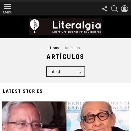
FOLLOW
SEARCH
L
US
Menu
You are here:
Home
Artículos
ARTÍCULOS
LATEST STORIES