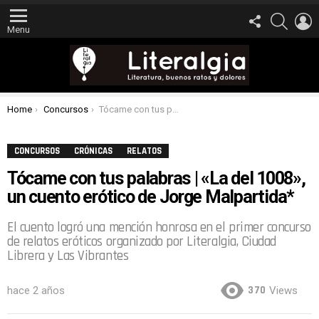
FOLLOW
SEARCH
L
US
Menu
You are here:
Home
Concursos
Tócame con tus palabras | «La del 1008», un cuento erótico de Jorge Malpartida*
CONCURSOS
CRÓNICAS
RELATOS
Tócame con tus palabras | «La del 1008»,
un cuento erótico de Jorge Malpartida*
El cuento logró una mención honrosa en el primer concurso
de relatos eróticos organizado por Literalgia, Ciudad
Librera y Las Vibrantes
370
hace 2 años
Views