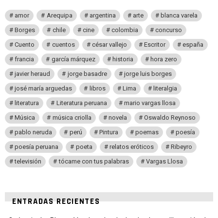
amor
Arequipa
argentina
arte
blanca varela
Borges
chile
cine
colombia
concurso
Cuento
cuentos
césar vallejo
Escritor
españa
francia
garcía márquez
historia
hora zero
javier heraud
jorge basadre
jorge luis borges
josé maría arguedas
libros
Lima
literalgia
literatura
Literatura peruana
mario vargas llosa
Música
música criolla
novela
Oswaldo Reynoso
pablo neruda
perú
Pintura
poemas
poesía
poesía peruana
poeta
relatos eróticos
Ribeyro
televisión
tócame con tus palabras
Vargas Llosa
ENTRADAS RECIENTES