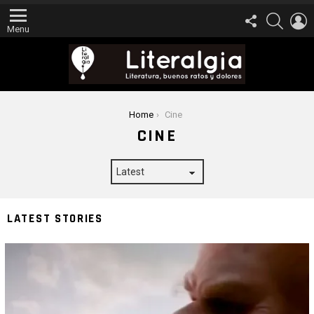
FOLLOW
SEARCH
L
US
Menu
You are here:
Home
Cine
CINE
LATEST STORIES