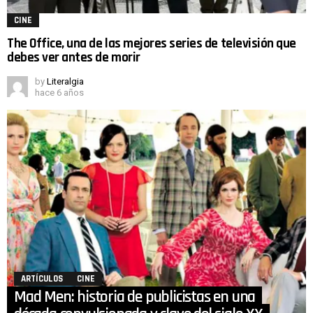
CINE
The Office, una de las mejores series de televisión que
debes ver antes de morir
by
Literalgia
hace 6 años
ARTÍCULOS
CINE
Mad Men: historia de publicistas en una