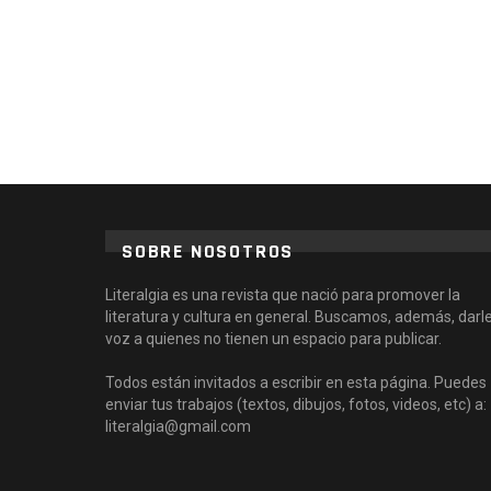
SOBRE NOSOTROS
Literalgia es una revista que nació para promover la
literatura y cultura en general. Buscamos, además, darl
voz a quienes no tienen un espacio para publicar.
Todos están invitados a escribir en esta página. Puedes
enviar tus trabajos (textos, dibujos, fotos, videos, etc) a:
literalgia@gmail.com