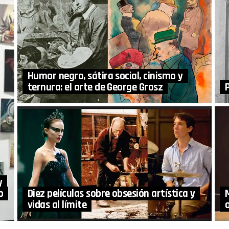
Humor negro, sátira social, cinismo y
ternura: el arte de George Grosz
y
o
Diez películas sobre obsesión artística y
vidas al límite