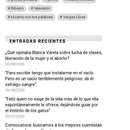
Ribeyro
televisión
tócame con tus palabras
Vargas Llosa
ENTRADAS RECIENTES
¿Qué opinaba Blanca Varela sobre lucha de clases,
liberación de la mujer y el aborto?
03/08/2026
“Para escribir tengo que instalarme en el vacío.
Pero es un vacío terriblemente peligroso: de él
extraigo sangre”.
03/08/2026
“Feliz quien no exige de la vida más de lo que ella
espontáneamente le ofrece, dejándose guiar por
el instinto de los gatos”
22/07/2026
Convocatoria: buscamos a los mejores cuentistas