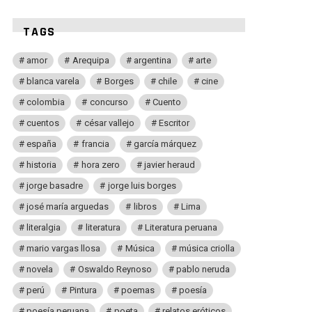
TAGS
amor
Arequipa
argentina
arte
blanca varela
Borges
chile
cine
colombia
concurso
Cuento
cuentos
césar vallejo
Escritor
españa
francia
garcía márquez
historia
hora zero
javier heraud
jorge basadre
jorge luis borges
josé maría arguedas
libros
Lima
literalgia
literatura
Literatura peruana
mario vargas llosa
Música
música criolla
novela
Oswaldo Reynoso
pablo neruda
perú
Pintura
poemas
poesía
poesía peruana
poeta
relatos eróticos