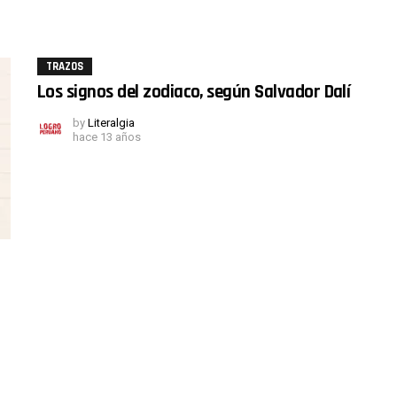
TRAZOS
Los signos del zodiaco, según Salvador Dalí
by
Literalgia
hace 13 años