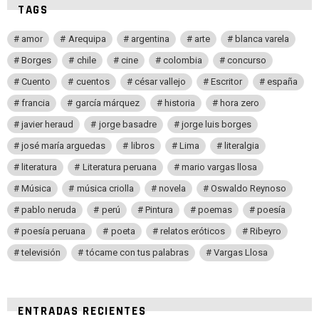
TAGS
amor
Arequipa
argentina
arte
blanca varela
Borges
chile
cine
colombia
concurso
Cuento
cuentos
césar vallejo
Escritor
españa
francia
garcía márquez
historia
hora zero
javier heraud
jorge basadre
jorge luis borges
josé maría arguedas
libros
Lima
literalgia
literatura
Literatura peruana
mario vargas llosa
Música
música criolla
novela
Oswaldo Reynoso
pablo neruda
perú
Pintura
poemas
poesía
poesía peruana
poeta
relatos eróticos
Ribeyro
televisión
tócame con tus palabras
Vargas Llosa
ENTRADAS RECIENTES