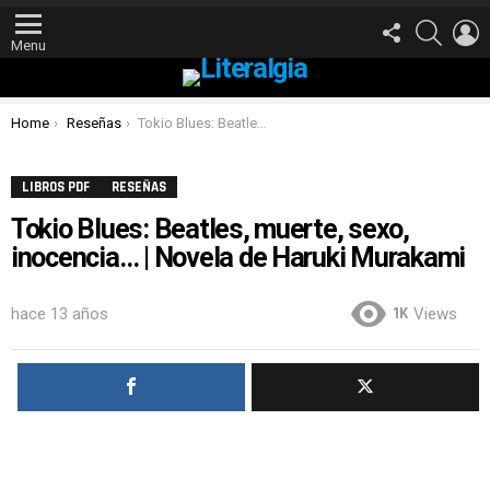
FOLLOW
SEARCH
L
US
Menu
You are here:
Home
Reseñas
Tokio Blues: Beatles, muerte, sexo, inocencia… | Novela de Haruki Murakami
LIBROS PDF
RESEÑAS
Tokio Blues: Beatles, muerte, sexo,
inocencia… | Novela de Haruki Murakami
1K
hace 13 años
Views