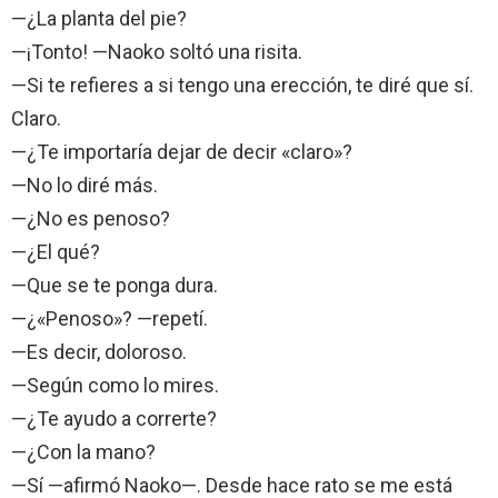
—¿La planta del pie?
—¡Tonto! —Naoko soltó una risita.
—Si te refieres a si tengo una erección, te diré que sí.
Claro.
—¿Te importaría dejar de decir «claro»?
—No lo diré más.
—¿No es penoso?
—¿El qué?
—Que se te ponga dura.
—¿«Penoso»? —repetí.
—Es decir, doloroso.
—Según como lo mires.
—¿Te ayudo a correrte?
—¿Con la mano?
—Sí —afirmó Naoko—. Desde hace rato se me está