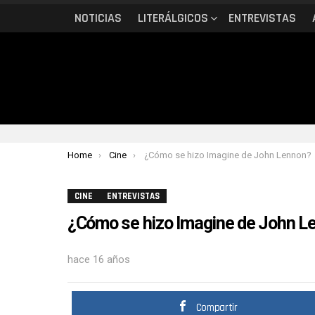
NOTICIAS
LITERÁLGICOS
ENTREVISTAS
You are here:
Home
Cine
¿Cómo se hizo Imagine de John Lennon?
CINE
ENTREVISTAS
¿Cómo se hizo Imagine de John L
hace 16 años
Compartir