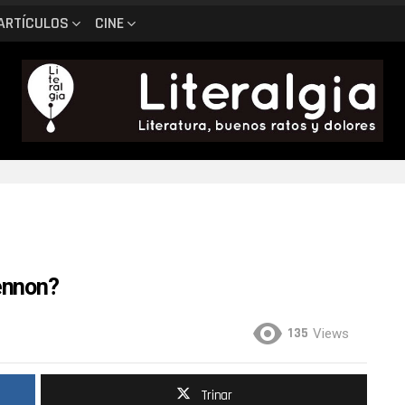
ARTÍCULOS
CINE
ennon?
135
Views
Trinar