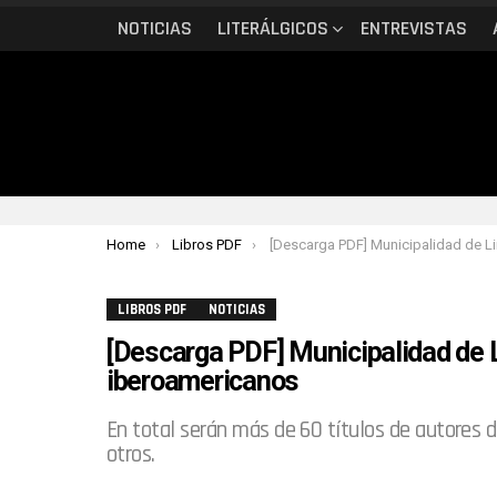
NOTICIAS
LITERÁLGICOS
ENTREVISTAS
You are here:
Home
Libros PDF
[Descarga PDF] Municipalidad de Lima ofrece 20 poemarios de autores ibero
LIBROS PDF
NOTICIAS
[Descarga PDF] Municipalidad de 
iberoamericanos
En total serán más de 60 títulos de autores d
otros.