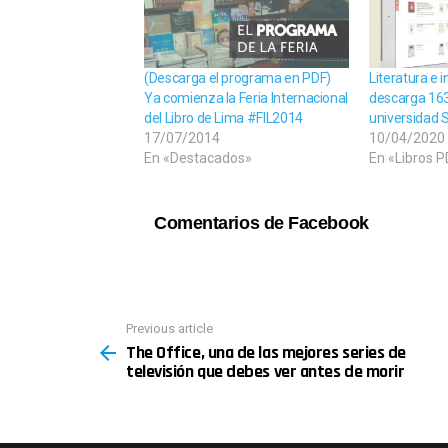
(Descarga el programa en PDF)
Literatura e 
Ya comienza la Feria Internacional
descarga 163 
del Libro de Lima #FIL2014
universidad 
17/07/2014
10/04/2020
En «Destacados»
En «Libros 
Comentarios de Facebook
See
Previous article
more
The Office, una de las mejores series de
televisión que debes ver antes de morir