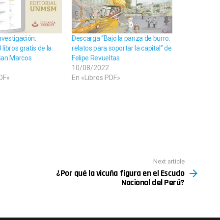
investigación:
Descarga “Bajo la panza de burro:
libros gratis de la
relatos para soportar la capital” de
San Marcos
Felipe Revueltas
10/08/2022
PDF»
En «Libros PDF»
Next article
¿Por qué la vicuña figura en el Escudo
Nacional del Perú?