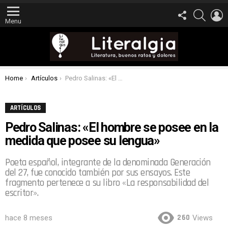
FOLLOW
SEARCH
L
US
Menu
You are here:
Home
Artículos
Pedro Salinas: «El hombre se posee en la medida que posee su lengua»
ARTÍCULOS
Pedro Salinas: «El hombre se posee en la
medida que posee su lengua»
Poeta español, integrante de la denominada Generación
del 27, fue conocido también por sus ensayos. Este
fragmento pertenece a su libro «La responsabilidad del
escritor».
260
hace 8 meses
Views