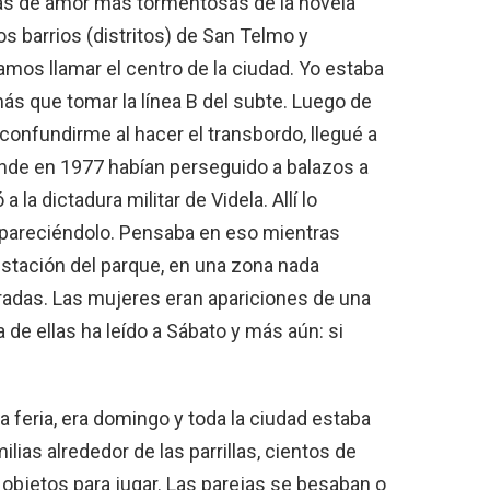
ias de amor más tormentosas de la novela
os barrios (distritos) de San Telmo y
íamos llamar el centro de la ciudad. Yo estaba
ás que tomar la línea B del subte. Luego de
 confundirme al hacer el transbordo, llegué a
onde en 1977 habían perseguido a balazos a
 la dictadura militar de Videla. Allí lo
apareciéndolo. Pensaba en eso mientras
stación del parque, en una zona nada
dradas. Las mujeres eran apariciones de una
a de ellas ha leído a Sábato y más aún: si
a feria, era domingo y toda la ciudad estaba
amilias alrededor de las parrillas, cientos de
 objetos para jugar. Las parejas se besaban o