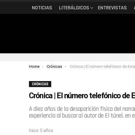
NOTICIAS
LITERÁLGICOS
ENTREVISTAS
You are here:
Home
Crónicas
Crónica | El número telefónico de Ernesto Sáb
CRÓNICAS
Crónica | El número telefónico de
A diez años de la desaparición física del narr
experiencia al buscar al autor de El túnel, en
hace 5 años