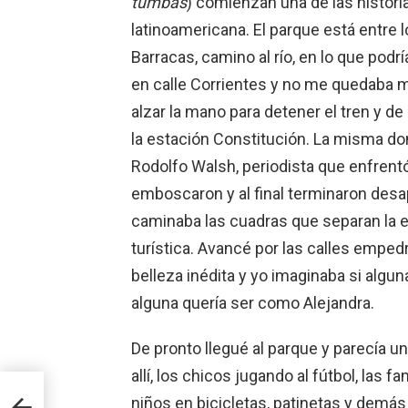
tumbas
) comienzan una de las histor
latinoamericana. El parque está entre l
Barracas, camino al río, en lo que podr
en calle Corrientes y no me quedaba m
alzar la mano para detener el tren y de
la estación Constitución. La misma d
Rodolfo Walsh, periodista que enfrentó a
emboscaron y al final terminaron des
caminaba las cuadras que separan la e
turística. Avancé por las calles empe
belleza inédita y yo imaginaba si algun
alguna quería ser como Alejandra.
De pronto llegué al parque y parecía un
allí, los chicos jugando al fútbol, las f
niños en bicicletas, patinetas y demás