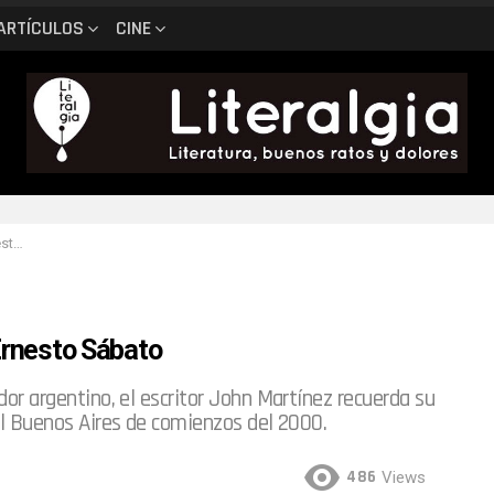
ARTÍCULOS
CINE
ato
 Ernesto Sábato
ador argentino, el escritor John Martínez recuerda su
 el Buenos Aires de comienzos del 2000.
486
Views