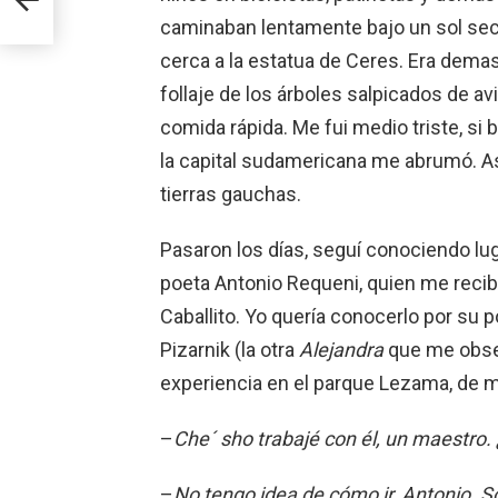
caminaban lentamente bajo un sol sec
cerca a la estatua de Ceres. Era demas
follaje de los árboles salpicados de a
comida rápida. Me fui medio triste, si b
la capital sudamericana me abrumó. 
tierras gauchas.
Pasaron los días, seguí conociendo lu
poeta Antonio Requeni, quien me recibi
Caballito. Yo quería conocerlo por su 
Pizarnik (la otra
Alejandra
que me obses
experiencia en el parque Lezama, de mi
–
Che´ sho trabajé con él, un maestro. 
–
No tengo
idea de cómo ir, Antonio. S